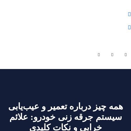
علوم و فنون شمال
01132284430
olomfonontvto@gmail.com
شنبه - چهارشنبه | ساعت کاری 9 صبح تا 19 عصر
همه چیز درباره تعمیر و عیب‌یابی
سیستم جرقه زنی خودرو: علائم
خرابی و نکات کلیدی