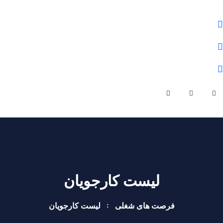
علوم و فنون شمال
01132284430
olomfonontvto@gmail.com
شنبه - چهارشنبه | ساعت کاری 9 صبح تا 19 عصر
لیست کارجویان
فرصت های شغلی
لیست کارجویان