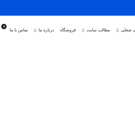
0
 شغلی
مطالب سایت
فروشگاه
درباره ما
تماس با ما
سال 1384 به عنوان اولین مرکز آموزشهای تخصصی و مهارتی در حوزه های صنایع مادر و مورد نی
دید و سپس در رشته های گردشگری ، خدمات آموزشی، فناوری فرهنگی ازدیاد 
اریم تا در جهت ارائه و رفع هرگونه نیازمندیهای آموزشی در حوزه آموزشهای م
 این مجتمع به روزی می اندیشد تا به لطف پروردگار و در کنار مراجع ذیصل
ی احقاق حقوق بی وقفه تلاش می کند تا فرهنگ مهارت های غیرفنی و فنی و تر
فیت مطلوب تری به زندگی و آینده ی شغلی افراد بدهیم و اولین انتخاب مردم 