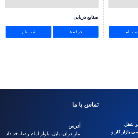
صنایع دریایی
بت نام
حرفه ها
ثبت نام
تماس با ما
 در شغل
آدرس
ی بازار کار و
مازندران- بابل- بلوار امام رضا- خداداد