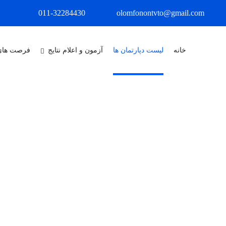
011-32284430
olomfonontvto@gmail.com
خانه
لیست دپارتمان ها
آزمون و اعلام نتایج
فرصت های
X
درباره ما
مجتمع آموزشی علوم وفنون شمال در 
ماشین افزار با اخذ مجوز از سازمان آموزش فنی و حرفه ای کشور تاسیس گر
شهرستان، استان و حتی استان های مجاور بوده است و این افتخار را داشته و د
همواره در ارائه خدمات پیشرو باشیم و به اقشار مختلف جامعه خدمت نماییم.
عنوان یکی از معتبرترین مراکز و آموزشگاه های آزاد کشور باشد و در راستا
به ثمر برساند. ما برآنیم که با ارائه ی آموزش های اصولی و ارزش آفرین، کی