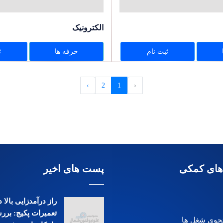
الکترونیک
ثبت نام
حرفه ها
ث
›
2
1
‹
های کمکی
پست های اخیر
راز درآمدزایی بالا
تعمیرات پکیج: بررس
وی شغل ها