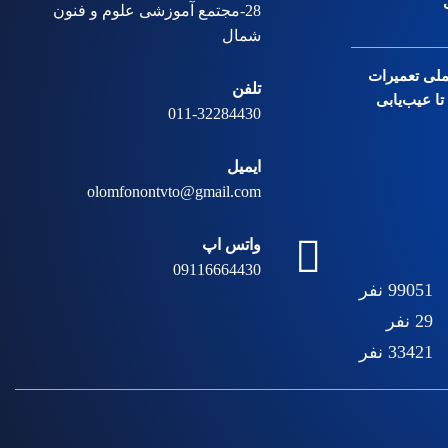
28-مجتمع آموزشی علوم و فنون
شمال
ملی تعمیرات
تلفن
ا عیب‌یابی
011-32284430
ایمیل
olomfonontvto@gmail.com
واتس اپ
09116664430
99051
نفر
29
نفر
33421
نفر