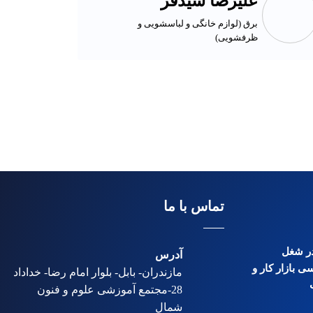
علیرضا شیدفر
برق (لوازم خانگی و لباسشویی و
ظرفشویی)
تماس با ما
 در شغل
آدرس
ی بازار کار و
مازندران- بابل- بلوار امام رضا- خداداد
28-مجتمع آموزشی علوم و فنون
شمال