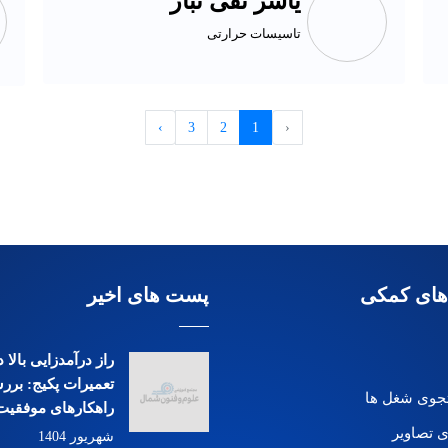
یاسر تقی تبار
تاسیسات حرارتی
›
3
2
1
‹
های کمکی
پست های اخیر
راز درآمدزایی بالا
تعمیرات پکیج: بررس
وی شغل ها
راهکارهای موفقیت
ی تصاویر
شهریور 1404