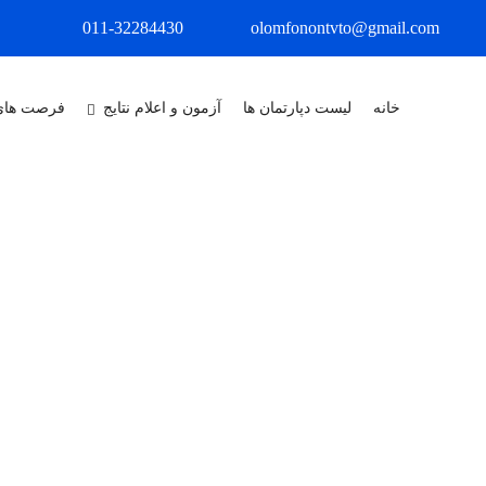
011-32284430
olomfonontvto@gmail.com
خانه
لیست دپارتمان ها
آزمون و اعلام نتایج
فرصت های
X
درباره ما
مجتمع آموزشی علوم وفنون شمال در 
ماشین افزار با اخذ مجوز از سازمان آموزش فنی و حرفه ای کشور تاسیس گر
شهرستان، استان و حتی استان های مجاور بوده است و این افتخار را داشته و د
همواره در ارائه خدمات پیشرو باشیم و به اقشار مختلف جامعه خدمت نماییم.
عنوان یکی از معتبرترین مراکز و آموزشگاه های آزاد کشور باشد و در راستا
به ثمر برساند. ما برآنیم که با ارائه ی آموزش های اصولی و ارزش آفرین، کی