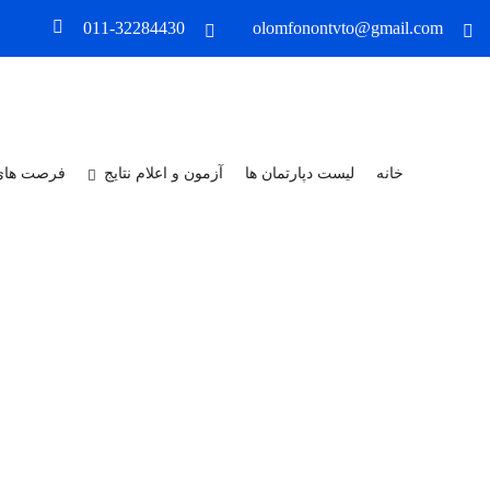
011-32284430
olomfonontvto@gmail.com
خانه
لیست دپارتمان ها
آزمون و اعلام نتایج
فرصت های
X
درباره ما
مجتمع آموزشی علوم وفنون شمال در 
ماشین افزار با اخذ مجوز از سازمان آموزش فنی و حرفه ای کشور تاسیس گر
شهرستان، استان و حتی استان های مجاور بوده است و این افتخار را داشته و د
همواره در ارائه خدمات پیشرو باشیم و به اقشار مختلف جامعه خدمت نماییم.