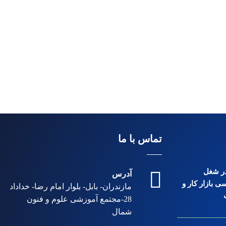
تماس با ما
 در شغل
آدرس
ی بازار کار و
مازندران- بابل- بلوار امام رضا- خداداد
28-مجتمع آموزشی علوم و فنون
شمال