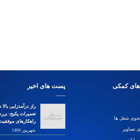
های کمکی
پست های اخیر
راز درآمدزایی بالا
تعمیرات پکیج: بررس
وی شغل ها
راهکارهای موفقیت
ی تصاویر
شهریور 1404