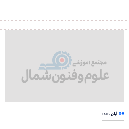
08
آبان 1403