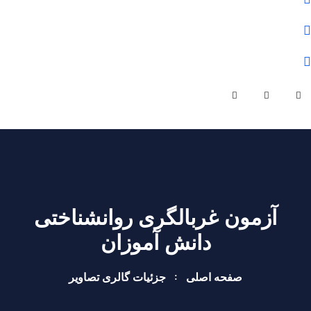
olomfonontvto@gmail.com
شنبه - چهارشنبه | ساعت کاری 9 صبح تا 19 عصر
آزمون غربالگری روانشناختی
دانش آموزان
صفحه اصلی
جزئیات گالری تصاویر