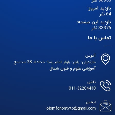
98953
نفر
بازدید امروز:
64
نفر
بازدید این صفحه:
33376
نفر
تماس با ما
آدرس
مازندران- بابل- بلوار امام رضا- خداداد 28-مجتمع
آموزشی علوم و فنون شمال
تلفن
011-32284430
ایمیل
olomfonontvto@gmail.com