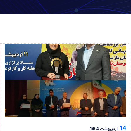
14
اردیبهشت 1404