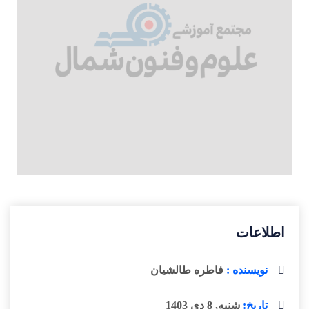
اطلاعات
نویسنده :
فاطره طالشیان
تاریخ:
شنبه, 8 دی 1403