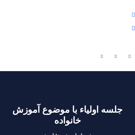
علوم و فنون شمال
01132284430
olomfonontvto@gmail.com
شنبه - چهارشنبه | ساعت کاری 9 صبح تا 19 عصر
جلسه اولیاء با موضوع آموزش
خانواده