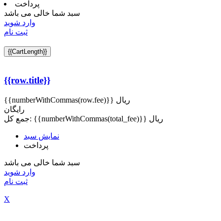
پرداخت
سبد شما خالی می باشد
وارد شوید
ثبت نام
{{CartLength}}
{{row.title}}
{{numberWithCommas(row.fee)}} ریال
رایگان
{{numberWithCommas(total_fee)}} ریال
جمع کل:
نمایش سبد
پرداخت
سبد شما خالی می باشد
وارد شوید
ثبت نام
X