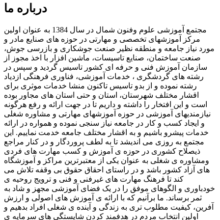
درباره ما
مجتمع آموزشی علوم وفنون شمال در سال 1384 به عنوان اولین
مرکز آموزشهای تخصصی و مهارتی در حوزه های صنایع مادر و
مورد نیاز جامعه و منطقه نظیر صنعت جوشکاری و بازرسی جوش،
صنعت ساختمان، صنایع تاسیسات، ماشین افزار با اخذ مجوز از
سازمان آموزش فنی و حرفه ای کشور تاسیس گردید و سپس در
رشته های گردشگری ، خدمات آموزشی، فناوری فرهنگی ازدیاد
رشته نموده و از بدو تاسیس تاکنون منشا خدمات موثری برای
اقشار مختلف شهرستان، استان و حتی استان های مجاور بوده
است و این افتخار را داشته و داریم تا در جهت ارائه و رفع هرگونه
نیازمندیهای آموزشی در حوزه آموزشهای مهارتی و مشاوره شغلی
و ایجاد کسب و کار در جامعه نیاز سنجی نموده و همواره در ارائه
خدمات پیشرو باشیم و به اقشار مختلف جامعه خدمت نماییم. این
مجتمع به روزی می اندیشد تا به لطف پروردگار و در کنار مراجع
ذیصلاح کشوری در حوزه ی آموزش و کسب مهارت های فردی
ومشاوره ی شغلی به عنوان یکی از معتبرترین مراکز و آموزشگاه
های آزاد کشور باشد و در راستای احقاق حقوق بی وقفه تلاش می
کند تا فرهنگ مهارت های غیرفنی و فنی و ترویج روحیه ی
خودباوری و الگوهای موفق را در یک فضای آموزشی مجهز و شاد به
ثمر برساند. ما برآنیم که با ارائه ی آموزش های اصولی و ارزش
آفرین، کیفیت مطلوب تری به زندگی و آینده ی شغلی افراد بدهیم و
اولین انتخاب مردم در هدفمند کردن شایستگی های سرمایه ی