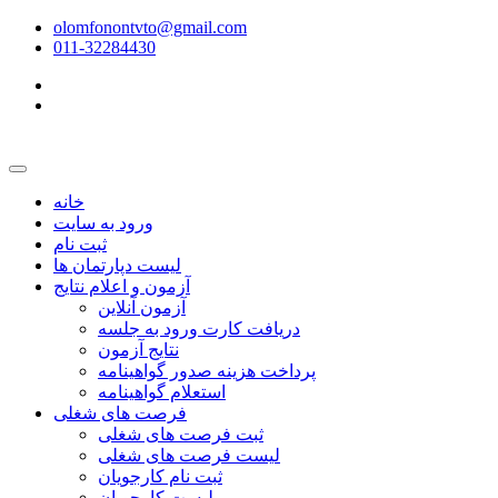
olomfonontvto@gmail.com
011-32284430
خانه
ورود به سایت
ثبت نام
لیست دپارتمان ها
آزمون و اعلام نتایج
آزمون آنلاین
دریافت کارت ورود به جلسه
نتایج آزمون
پرداخت هزینه صدور گواهینامه
استعلام گواهینامه
فرصت های شغلی
ثبت فرصت های شغلی
لیست فرصت های شغلی
ثبت نام کارجویان
لیست کارجویان