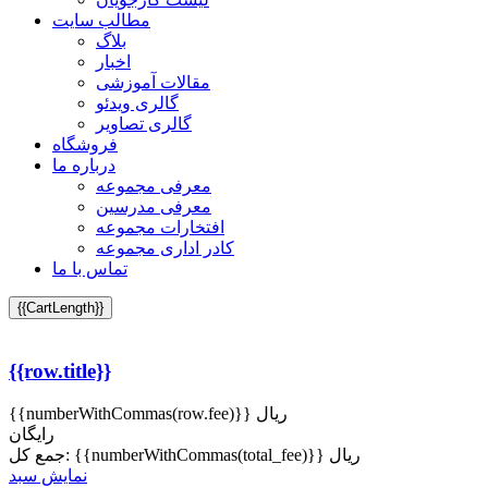
مطالب سایت
بلاگ
اخبار
مقالات آموزشی
گالری ویدئو
گالری تصاویر
فروشگاه
درباره ما
معرفی مجموعه
معرفی مدرسین
افتخارات مجموعه
کادر اداری مجموعه
تماس با ما
{{CartLength}}
{{row.title}}
{{numberWithCommas(row.fee)}} ریال
رایگان
{{numberWithCommas(total_fee)}} ریال
جمع کل:
نمایش سبد