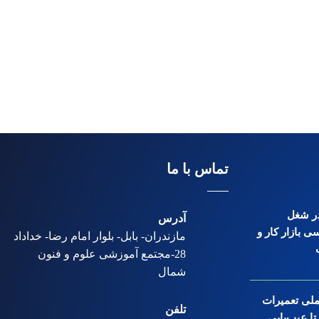
تماس با ما
 در شغل
آدرس
ی بازار کار و
مازندران- بابل- بلوار امام رضا- خداداد
28-مجتمع آموزشی علوم و فنون
شمال
ملی تعمیرات
تلفن
ا عیب‌یابی