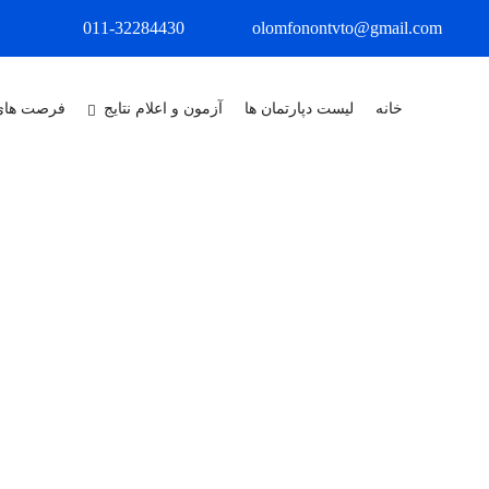
011-32284430
olomfonontvto@gmail.com
خانه
لیست دپارتمان ها
آزمون و اعلام نتایج
فرصت های
X
درباره ما
مجتمع آموزشی علوم وفنون شمال در 
ماشین افزار با اخذ مجوز از سازمان آموزش فنی و حرفه ای کشور تاسیس گر
شهرستان، استان و حتی استان های مجاور بوده است و این افتخار را داشته و د
همواره در ارائه خدمات پیشرو باشیم و به اقشار مختلف جامعه خدمت نماییم.
عنوان یکی از معتبرترین مراکز و آموزشگاه های آزاد کشور باشد و در راستا
به ثمر برساند. ما برآنیم که با ارائه ی آموزش های اصولی و ارزش آفرین، کی