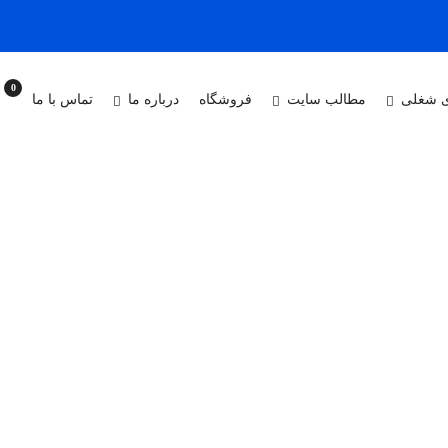
0
 شغلی
مطالب سایت
فروشگاه
درباره ما
تماس با ما
سال 1384 به عنوان اولین مرکز آموزشهای تخصصی و مهارتی در حوزه های صنایع مادر و مورد نی
دید و سپس در رشته های گردشگری ، خدمات آموزشی، فناوری فرهنگی ازدیاد 
اریم تا در جهت ارائه و رفع هرگونه نیازمندیهای آموزشی در حوزه آموزشهای م
 این مجتمع به روزی می اندیشد تا به لطف پروردگار و در کنار مراجع ذیصل
ی احقاق حقوق بی وقفه تلاش می کند تا فرهنگ مهارت های غیرفنی و فنی و تر
فیت مطلوب تری به زندگی و آینده ی شغلی افراد بدهیم و اولین انتخاب مردم 