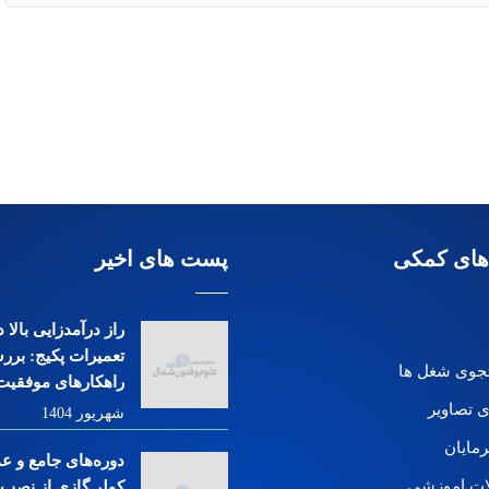
های کمکی
پست های اخیر
راز درآمدزایی بالا
تعمیرات پکیج: بررس
وی شغل ها
راهکارهای موفقیت
ی تصاویر
شهریور 1404
رمایان
دوره‌های جامع و ع
ات اموزشی
کولر گازی از نصب ت