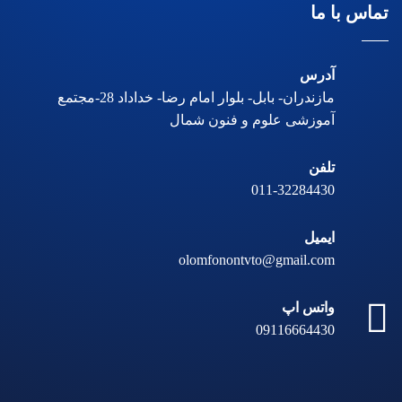
تماس با ما
آدرس
مازندران- بابل- بلوار امام رضا- خداداد 28-مجتمع
آموزشی علوم و فنون شمال
تلفن
011-32284430
ایمیل
olomfonontvto@gmail.com
واتس اپ
09116664430