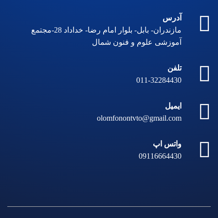
آدرس
مازندران- بابل- بلوار امام رضا- خداداد 28-مجتمع
آموزشی علوم و فنون شمال
تلفن
011-32284430
ایمیل
olomfonontvto@gmail.com
واتس اپ
09116664430