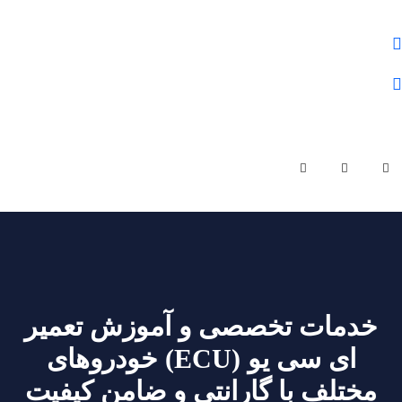
علوم و فنون شمال
01132284430
olomfonontvto@gmail.com
شنبه - چهارشنبه | ساعت کاری 9 صبح تا 19 عصر
خدمات تخصصی و آموزش تعمیر
ای سی یو (ECU) خودروهای
مختلف با گارانتی و ضامن کیفیت