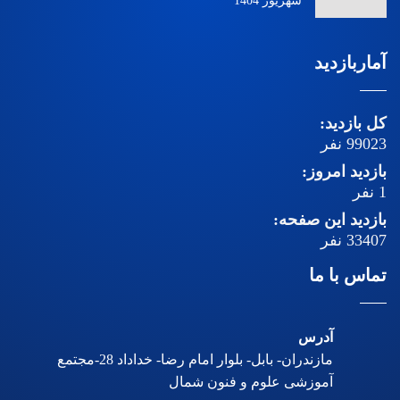
شهریور 1404
آماربازدید
کل بازدید:
99023
نفر
بازدید امروز:
1
نفر
بازدید این صفحه:
33407
نفر
تماس با ما
آدرس
مازندران- بابل- بلوار امام رضا- خداداد 28-مجتمع
آموزشی علوم و فنون شمال