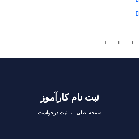
olomfonontvto@gmail.com
شنبه - چهارشنبه | ساعت کاری 9 صبح تا 19 عصر
ثبت نام کارآموز
صفحه اصلی
ثبت درخواست