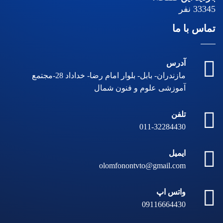
33345
نفر
تماس با ما
آدرس
مازندران- بابل- بلوار امام رضا- خداداد 28-مجتمع
آموزشی علوم و فنون شمال
تلفن
011-32284430
ایمیل
olomfonontvto@gmail.com
واتس اپ
09116664430