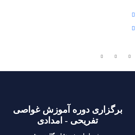
علوم و فنون شمال
01132284430
olomfonontvto@gmail.com
شنبه - چهارشنبه | ساعت کاری 9 صبح تا 19 عصر
برگزاری دوره آموزش غواصی
تفریحی - امدادی