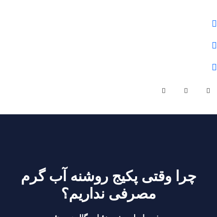
علوم و فنون شمال
01132284430
olomfonontvto@gmail.com
شنبه - چهارشنبه | ساعت کاری 9 صبح تا 19 عصر
چرا وقتی پکیج روشنه آب گرم
مصرفی نداریم؟