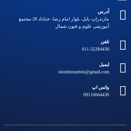
آدرس
مازندران- بابل- بلوار امام رضا- خداداد 28-مجتمع
آموزشی علوم و فنون شمال
تلفن
011-32284430
ایمیل
olomfonontvto@gmail.com
واتس اپ
09116664430