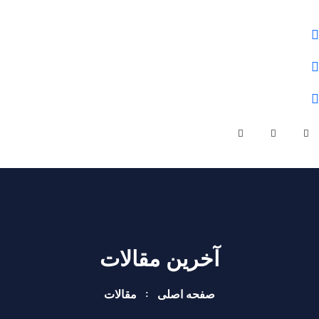
علوم و فنون شمال
01132284430
olomfonontvto@gmail.com
شنبه - چهارشنبه | ساعت کاری 9 صبح تا 19 عصر
آخرین مقالات
صفحه اصلی
مقالات