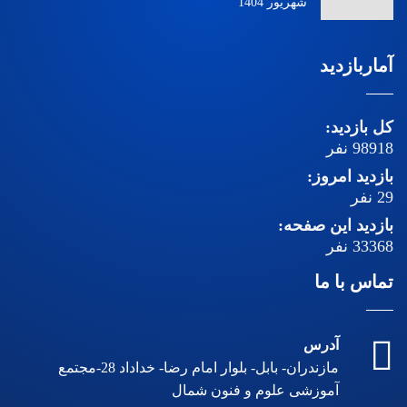
شهریور 1404
آماربازدید
کل بازدید:
98918
نفر
بازدید امروز:
29
نفر
بازدید این صفحه:
33368
نفر
تماس با ما
آدرس
مازندران- بابل- بلوار امام رضا- خداداد 28-مجتمع
آموزشی علوم و فنون شمال