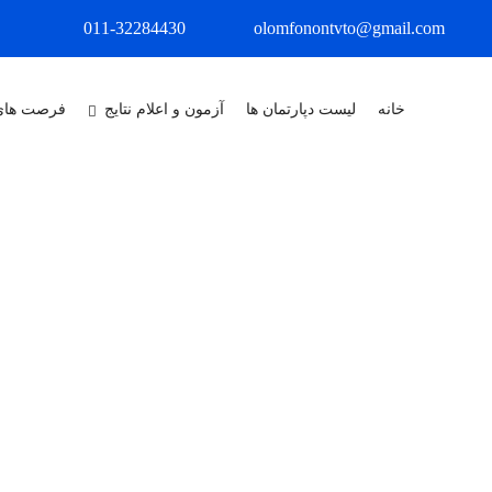
011-32284430
olomfonontvto@gmail.com
خانه
لیست دپارتمان ها
آزمون و اعلام نتایج
فرصت های
X
درباره ما
مجتمع آموزشی علوم وفنون شمال در 
ماشین افزار با اخذ مجوز از سازمان آموزش فنی و حرفه ای کشور تاسیس گر
شهرستان، استان و حتی استان های مجاور بوده است و این افتخار را داشته و د
همواره در ارائه خدمات پیشرو باشیم و به اقشار مختلف جامعه خدمت نماییم.
عنوان یکی از معتبرترین مراکز و آموزشگاه های آزاد کشور باشد و در راستا
به ثمر برساند. ما برآنیم که با ارائه ی آموزش های اصولی و ارزش آفرین، کی