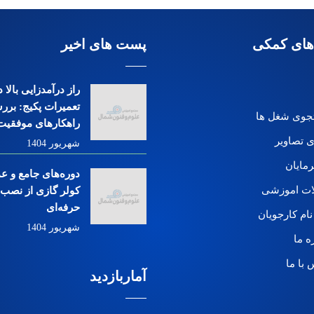
های کمکی
پست های اخیر
راز درآمدزایی بالا
تعمیرات پکیج: بررس
وی شغل ها
راهکارهای موفقیت
ی تصاویر
شهریور 1404
رمایان
دوره‌های جامع و ع
ات اموزشی
کولر گازی از نصب ت
حرفه‌ای
نام کارجویان
شهریور 1404
ه ما
 با ما
آماربازدید