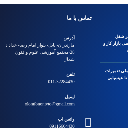
تماس با ما
 در شغل
آدرس
ی بازار کار و
مازندران- بابل- بلوار امام رضا- خداداد
28-مجتمع آموزشی علوم و فنون
شمال
ملی تعمیرات
تلفن
ا عیب‌یابی
011-32284430
ایمیل
olomfonontvto@gmail.com
واتس اپ
09116664430