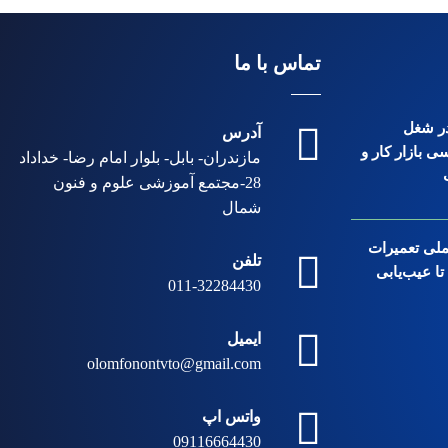
تماس با ما
 در شغل
آدرس
ی بازار کار و
مازندران- بابل- بلوار امام رضا- خداداد
28-مجتمع آموزشی علوم و فنون
شمال
ملی تعمیرات
تلفن
ا عیب‌یابی
011-32284430
ایمیل
olomfonontvto@gmail.com
واتس اپ
09116664430