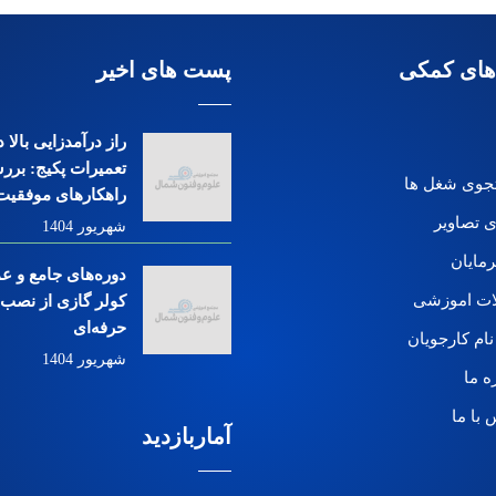
های کمکی
پست های اخیر
راز درآمدزایی بالا
تعمیرات پکیج: بررس
وی شغل ها
راهکارهای موفقیت
ی تصاویر
شهریور 1404
رمایان
دوره‌های جامع و ع
ات اموزشی
کولر گازی از نصب ت
حرفه‌ای
نام کارجویان
شهریور 1404
ه ما
 با ما
آماربازدید