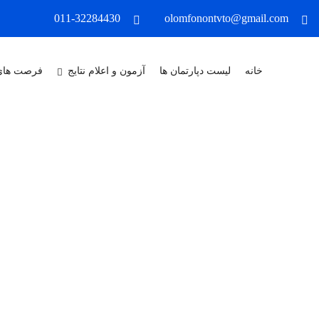
011-32284430
olomfonontvto@gmail.com
خانه
لیست دپارتمان ها
آزمون و اعلام نتایج
فرصت های
X
درباره ما
مجتمع آموزشی علوم وفنون شمال در 
ماشین افزار با اخذ مجوز از سازمان آموزش فنی و حرفه ای کشور تاسیس گر
شهرستان، استان و حتی استان های مجاور بوده است و این افتخار را داشته و د
همواره در ارائه خدمات پیشرو باشیم و به اقشار مختلف جامعه خدمت نماییم.
عنوان یکی از معتبرترین مراکز و آموزشگاه های آزاد کشور باشد و در راستا
به ثمر برساند. ما برآنیم که با ارائه ی آموزش های اصولی و ارزش آفرین، کی